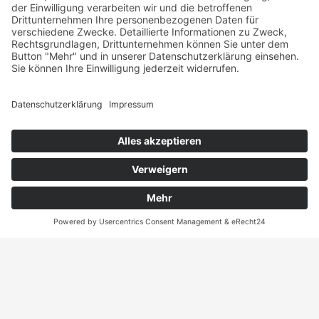
Landgraf-Philipps-Anlage 66
64283 Darmstadt
Tel. +49 (0) 6151 2 79 79 - 0
Fax +49 (0) 6151 2 79 79 - 44
Mail
info@pdz.de
Web
www.pdz.de
© 2025 PDZ PERSONALDIENSTE & ZEITARBEIT GMBH
KONTAKT
KUNDENBEREICH
DATENSCHUTZ
IMPRESSUM