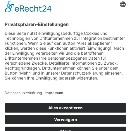
Landgraf-Philipps-Anlage 66
64283 Darmstadt
Tel. +49 (0) 6151 2 79 79 - 0
Fax +49 (0) 6151 2 79 79 - 44
Mail
info@pdz.de
Web
www.pdz.de