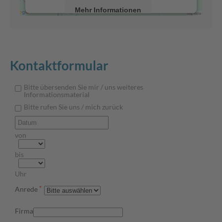
Mehr Informationen
Akzeptieren
powered by
Usercentrics Consent
Kontaktformular
&
Management Platform
eRecht24
Bitte übersenden Sie mir / uns weiteres
Informationsmaterial
Bitte rufen Sie uns / mich zurück
von
bis
Uhr
*
Anrede
Firma