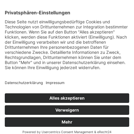
Landgraf-Philipps-Anlage 66
64283 Darmstadt
Tel. +49 (0) 6151 2 79 79 - 0
Fax +49 (0) 6151 2 79 79 - 44
Mail
info@pdz.de
Web
www.pdz.de