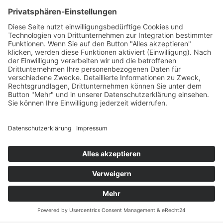
Landgraf-Philipps-Anlage 66
64283 Darmstadt
Tel. +49 (0) 6151 2 79 79 - 0
Fax +49 (0) 6151 2 79 79 - 44
Mail
info@pdz.de
Web
www.pdz.de